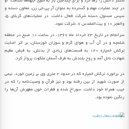
سنگر دانش را رها کرد و برای چندمین بار به سوی جبهه‌ها شتافت. او
در چند عملیات مهم و گسترده به عنوان آر.پی.جی زن، معاون دسته و
سپس مسئول دسته شرکت فعال داشت. در عملیات‌های کربلای 5،
والفجر 10 و بیت‌المقدس 7، شرکت نمود.
سرانجام در تاریخ 23 خرداد ماه 1367، در ساعت 10 صبح در منطقه
شلمچه و در آن آب و هوای گرم و سوزان خوزستان، بر اثر اصابت
ترکش خمپاره 120 به قسمت‌های زیادی از بدنش، به فیض عظیم
شهادت نائل آمد و روح بلندش به طرف آسمان ملکوت پرواز کرد.
در برخورد ترکش خمپاره که در حدود 2 متری وی بر زمین خورد، نیمی
از صورت شهید از بین رفته بود و نیز قرآن و وصیت‌نامه را که در
جیب همراه خود داشت، سوراخ شده و قطرات خون مطهرش آن‌ها را
رنگین نموده بود.