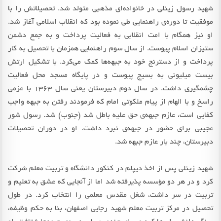
شهید رسول زینلی در خانواده‌ای مذهبی متولد شد. تحصیلاتش را با
موفقیت تا دوره‌ی راهنمایی طی نموده بود که انقلاب اسلامی آغاز شد.
او نیز همگام با امت انقلابی به فعالیت پرداخت و به جمع دشمن
ستیزان اسلام پیوست. از سال سوم راهنمایی همزمان با تحصیل به کار
پرداخت و از دسترنج خود به جبهه‌ها کمک می‌کرد. با تشکیل ارتش
بیست میلیونی به بسیج پیوست و در پایگاه مسجد محل فعالیت
چشمگیری داشت. در سال دوم دبیرستان یعنی سال 1363 با عزمی
راسخ و با الهام از پیام ملکوتی امام که فرمودند رفتن به جبهه واجب
کفایی است، عازم جبهه‌ی حق علیه باطل شد (جنوب) شد. رسول شور
عجیبی برای حضور در جبهه‌ی نبرد داشت. او در دوران تحصیلات
دبیرستان، چند بار عازم جبهه شد.
شهید زینلی پس از اخذ دیپلم در کنکور دانشگاه و تربیت معلم شرکت
کرد و در هر دو مؤسسه پذیرفته شد اما از آنجایی که عشق به تعلیم و
تربیت در سر داشت، شغل مقدس معلمی را انتخاب کرد. در طول
تحصیل در مرکز تربیت معلم شهید رجایی اصفهان، بنا به حکم وظیفه،