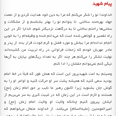
پیام شهید
خداوندا تو را شکر می‌کنم که مرا به دین خود هدایت کردی و از نعمت
جهاد بهره‌مند ساختی تا بتوانم تو را بهتر بشناسم و از مشکلات و
سختی‌ها راحتم ساختی تا به درگاهت نزدیکتر شوم. خدایا اگر در این
راه تقصیر و کوتاهی شده است که می‌دانم شده و وظیفه‌ام را به خوبی
انجام نداده‌ام مرا ببخش و مورد فضل و کرم خودت قرار بده. از پدر و
مادر مهربان خودم که زحمات فراوانی در راه تربیت من کشیده‌اند
نهایت تشکر را می‌کنم هر چند اگر به تعداد ریگ‌های بیابان به آن‌ها
نیکی کنم نمی‌توانم حقشان را ادا کنم.
وصیتم به امت شهیدپرور این است که همان طور که قبلاً در خط امام
بودید سعی کنید که همیشه پشت سر او حرکت کنید و اوامر او را به
گوش جان بشنوید زیرا اکنون رهبر ما نایب بر حق امام زمان (عج)
هستند و لازم است در این زمان که در غیبت کبری به سر می‌بریم از
ایشان پیروی کنیم چنانکه ولایت او ولایت امام زمان (عج) و
امیرالمومنین (علیه‌السلام) می‌باشد. از خداوند متعال می‌خواهم که
همیشه ما را از پیروان و شیعیان حضرت علی (علیه‌السلام) قرار بدهد.