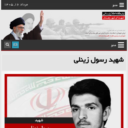
رش
منو
مرداد 16, 1405
ه
حتوا
منو
شهید رسول زینلی