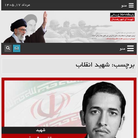
رش
منو
مرداد 17, 1405
ه
حتوا
منو
برچسب:
شهید انقلاب