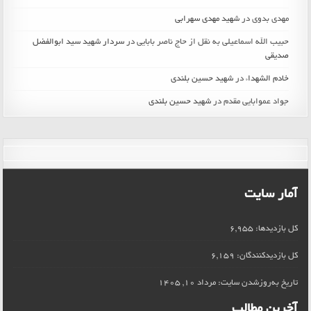
مهدی بدوی
در
شهید مهدی سهرابی
حبیب الله اسماعیلی به نقل از حاج ناصر بابایی
در
سردار شهید سید ابوالفضل
صدیقی
خادم الشهداء
در
شهید حسین بلندی
جواد عموابایی مقدم
در
شهید حسین بلندی
آمار سایت
کل بازدیدها:
6,955
کل بازدیدکنند‌گان:
6,159
تاریخ به‌روزشدن سایت:
مرداد 10, 1405
آخرین مطالب