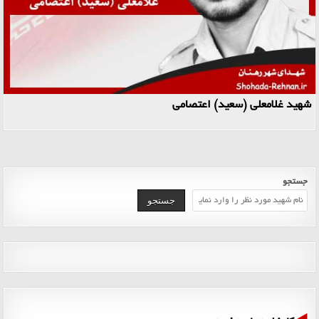
شهید غلامعلی (سعید) اعتصامی
جستجو
جستجو