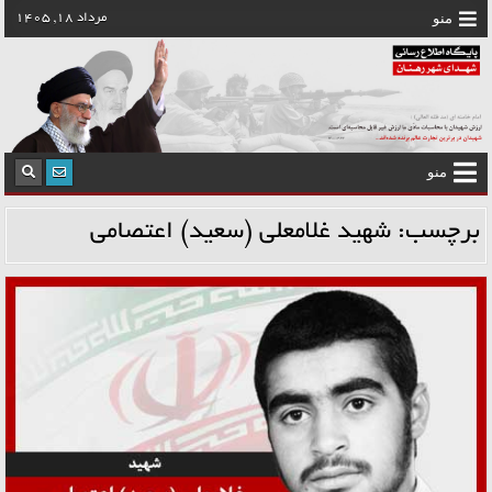
رش
منو
مرداد 18, 1405
ه
حتوا
منو
برچسب:
شهید غلامعلی (سعید) اعتصامی