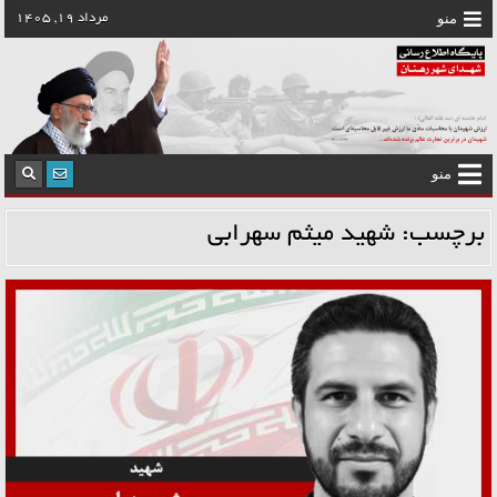
رش
منو
مرداد 19, 1405
ه
حتوا
منو
برچسب:
شهید میثم سهرابی