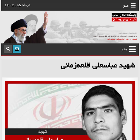
رش
منو
مرداد 15, 1405
ه
حتوا
منو
شهید عباسعلی قلعه‌زمانی